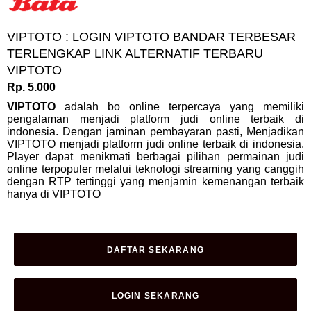
VIPTOTO : LOGIN VIPTOTO BANDAR TERBESAR
TERLENGKAP LINK ALTERNATIF TERBARU
VIPTOTO
Rp. 5.000
VIPTOTO
adalah bo online terpercaya yang memiliki
pengalaman menjadi platform judi online terbaik di
indonesia. Dengan jaminan pembayaran pasti, Menjadikan
VIPTOTO menjadi platform judi online terbaik di indonesia.
Player dapat menikmati berbagai pilihan permainan judi
online terpopuler melalui teknologi streaming yang canggih
dengan RTP tertinggi yang menjamin kemenangan terbaik
hanya di VIPTOTO
DAFTAR SEKARANG
LOGIN SEKARANG